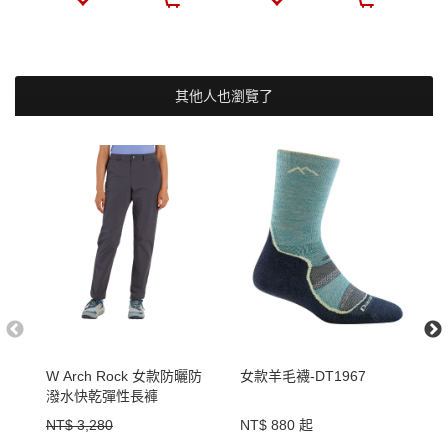
其他人也瀏覽了
W Arch Rock 女款防曬防
女款羊毛襪-DT1967
W
潑水快乾彈性長褲
味
NT$ 3,280
NT$ 880 起
N