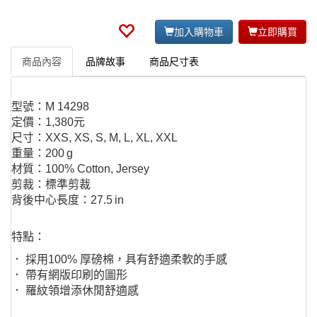
加入購物車
立即購買
商品內容
品牌故事
商品尺寸表
型號：M 14298
定價：1,380元
尺寸：XXS, XS, S, M, L, XL, XXL
重量：200 g
材質：100% Cotton, Jersey
剪裁：標準剪裁
背後中心長度：27.5 in
特點：
． 採用100% 厚磅棉，具有舒適柔軟的手感
． 帶有網版印刷的圖形
． 羅紋領增添休閒舒適感