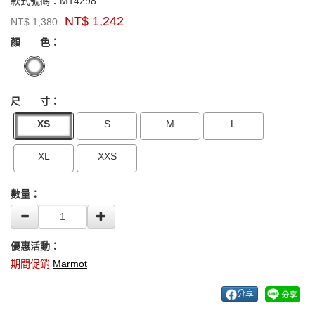
M14298
款式號碼：
M14298
品
NT$
1,242
NT$
1,380
牌：
GOODS000000000000003367736
GOODS00000000000000336773
Marmot
顏 色：
US
尺 寸：
XS
S
M
L
XL
XXS
數量：
優惠活動：
期間促銷
Marmot
分享