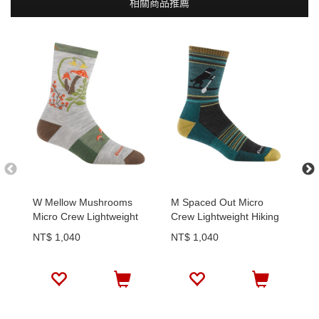
相關商品推薦
W Mellow Mushrooms
M Spaced Out Micro
Ch
Micro Crew Lightweight
Crew Lightweight Hiking
Cr
Hiking Socks
Socks
C
NT$ 1,040
NT$ 1,040
N