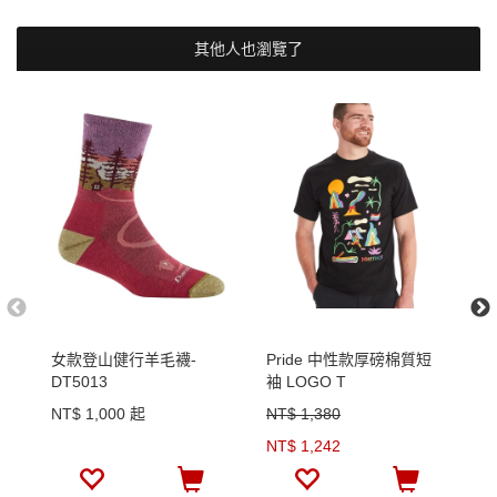
其他人也瀏覽了
女款登山健行羊毛襪-
Pride 中性款厚磅棉質短
男
DT5013
袖 LOGO T
NT$ 1,000 起
NT$ 1,380
N
NT$ 1,242
N