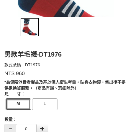
男款羊毛襪-DT1976
DT1976
款式號碼：
DT1976
品
NT$
960
牌：
Darn
*為保障消費者權益及基於個人衛生考量，貼身衣物類，售出後不提
GOODS0000000000000038
Tough
供退換貨服務。（商品有誤、瑕疵除外）
尺 寸：
M
L
數量：