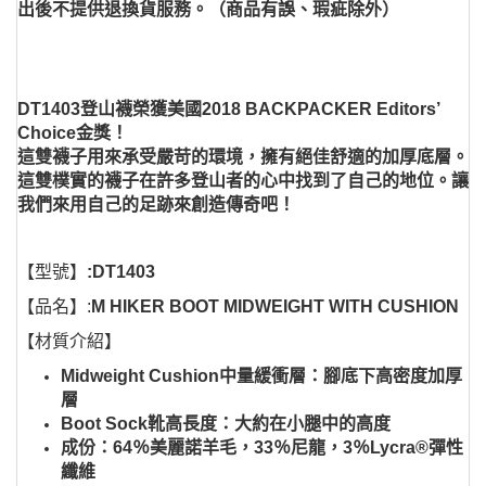
出後不提供退換貨服務。（商品有誤、瑕疵除外）
DT1403
登山襪榮獲美國2018 BACKPACKER Editors’
Choice金獎！
這雙襪子用來承受嚴苛的環境，擁有絕佳舒適的加厚底層。
這雙樸實的襪子在許多登山者的心中找到了自己的地位。讓
我們來用自己的足跡來創造傳奇吧！
【型號】
:DT1403
【品名】:
M HIKER BOOT MIDWEIGHT WITH CUSHION
【材質介紹】
Midweight Cushion中量緩衝層：腳底下高密度加厚
層
Boot Sock靴高長度：大約在小腿中的高度
成份：64％美麗諾羊毛，33％尼龍，3％Lycra®彈性
纖維