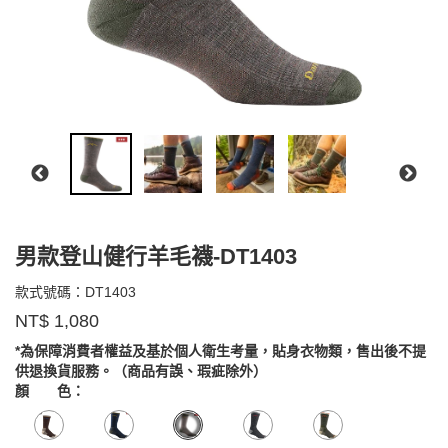
男款登山健行羊毛襪-DT1403
DT1403
款式號碼：
DT1403
品
NT$
1,080
牌：
Darn
*為保障消費者權益及基於個人衛生考量，貼身衣物類，售出後不提
GOODS0000000000000000
Tough
供退換貨服務。（商品有誤、瑕疵除外）
顏 色：