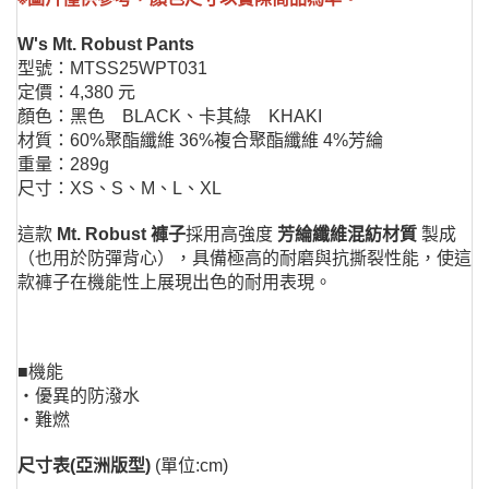
W's Mt. Robust Pants
型號：MTSS25WPT031
定價：4,380 元
顏色：黑色 BLACK、卡其綠 KHAKI
材質：60%聚酯纖維 36%複合聚酯纖維 4%芳綸
重量：289g
尺寸：XS、S、M、L、XL
這款
Mt. Robust 褲子
採用高強度
芳綸纖維混紡材質
製成
（也用於防彈背心），具備極高的耐磨與抗撕裂性能，使這
款褲子在機能性上展現出色的耐用表現。
■機能
・優異的防潑水
・難燃
尺寸表(亞洲版型)
(單位:cm)