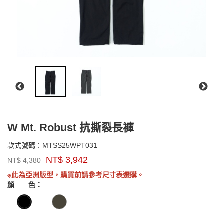
W Mt. Robust 抗撕裂長褲
MTSS25WPT031
款式號碼：
MTSS25WPT031
品
NT$
3,942
NT$
4,380
牌：
GOODS0000000000000
Marmot
※此為亞洲版型，購買前請參考尺寸表選購。
Asia
顏 色：