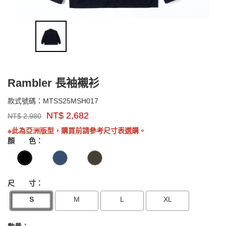
Rambler 長袖襯衫
MTSS25MSH017
款式號碼：
MTSS25MSH017
品
NT$
2,682
NT$
2,980
牌：
GOODS0000000000000
Marmot
※此為亞洲版型，購買前請參考尺寸表選購。
Asia
顏 色：
尺 寸：
S
M
L
XL