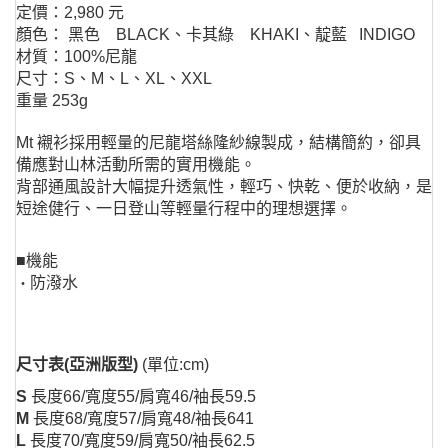
定價：2,980 元
顏色： 黑色 BLACK、卡其綠 KHAKI、靛藍 INDIGO
材質：100%尼龍
尺寸：S、M、L、XL、XXL
重量 253g
Mt 襯衫採用輕量的尼龍塔絲隆紗線製成，結構簡約，卻具
備應對山林活動所需的實用機能。
背部通風設計大幅提升透氣性，輕巧、快乾、便於收納，是
短途健行、一日登山等輕量行程中的理想選擇。
■機能
防潑水
・
尺寸表(亞洲版型)
(單位:cm)
S
長度66/寬度55/肩寬46/袖長59.5
M
長度68/寬度57/肩寬48/袖長641
L
長度70/寬度59/肩寬50/袖長62.5