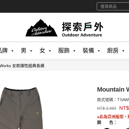
品牌
男
女
服飾
裝備
廚房
in Works 女款彈性經典長褲
Mountai
款式號碼：
TSAW
品
NT
NT$
3,980
牌：
Marmot
※此為亞洲版型，
Asia
顏 色：