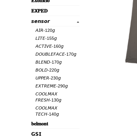
𝐄𝐱𝐨𝐟𝐟𝐢𝐜𝐢𝐨
𝐄𝗫𝐏𝐄𝐃
𝙨𝙚𝙣𝙨𝙤𝙧
𝘈𝘐𝘙-120𝘨
𝘓𝘐𝘛𝘌-155𝘨
𝘈𝘊𝘛𝘐𝘝𝘌-160𝘨
𝘋𝘖𝘜𝘉𝘓𝘌𝘍𝘈𝘊𝘌-170𝘨
𝘉𝘓𝘌𝘕𝘋-170𝘨
𝘉𝘖𝘓𝘋-220𝘨
𝘜𝘗𝘗𝘌𝘙-230𝘨
𝘌𝘟𝘛𝘙𝘌𝘔𝘌-290𝘨
𝘊𝘖𝘖𝘓𝘔𝘈𝘟
𝘍𝘙𝘌𝘚𝘏-130𝘨
𝘊𝘖𝘖𝘓𝘔𝘈𝘟
𝘛𝘌𝘊𝘏-140𝘨
𝐛𝐞𝐥𝐦𝐨𝐧𝐭
𝗚𝗦𝗜