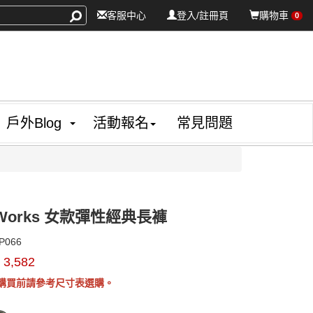
客服中心
登入/註冊頁
購物車
0
戶外Blog
活動報名
常見問題
n Works 女款彈性經典長褲
TSAWP066
P066
$
3,582
GOODS000000000000004776767
GOODS00
購買前請參考尺寸表選購。