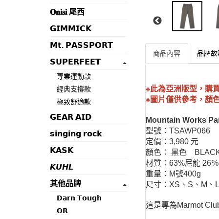
𝐎𝐧𝐢𝐬𝐢 尾西
𝗚𝗜𝗠𝗠𝗜𝗖𝗞
𝗠𝘁. 𝗣𝗔𝗦𝗦𝗣𝗢𝗥𝗧
商品內容
品牌故
𝗦𝗨𝗣𝗘𝗥𝗙𝗘𝗘𝗧
專業運動款
※此為亞洲版型，購
經典支撐款
※圖片僅供參考，顏
極致舒適款
𝗚𝗘𝗔𝗥 𝗔𝗜𝗗
Mountain Works Pa
型號：TSAWP066
𝘀𝗶𝗻𝗴𝗶𝗻𝗴 𝗿𝗼𝗰𝗸
定價：3,980 元
𝗞𝗔𝗦𝗞
顏色： 黑色 BLAC
材質：63%尼龍 26
𝙆𝙐𝙃𝙇
重量：M號400g
其他品牌
尺寸：XS、S、M、L
𝗗𝗮𝗿𝗻 𝗧𝗼𝘂𝗴𝗵
這是專為Marmot
𝗢𝗥