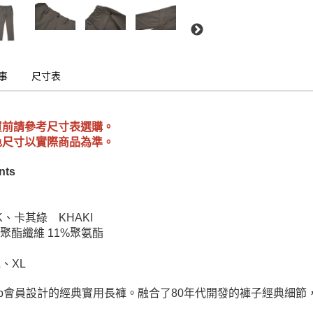
事
尺寸表
買前請參考尺寸表選購。
色尺寸以實際商品為準。
nts
K、卡其綠 KHAKI
％聚酯纖維 11%聚氨酯
、XL
 Club會員設計的經典實用長褲。融合了80年代開發的褲子經典細