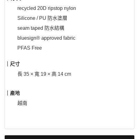
recycled 20D ripstop nylon
Silicone / PU 防水塗層
seam taped 防水結構
bluesign® approved fabric
PFAS Free
｜尺寸
長 35 × 寬 19 × 高 14 cm
｜產地
越南