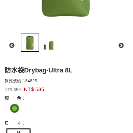
防水袋Drybag-Ultra 8L
84825
款式號碼：
84825
品
NT$
585
NT$
650
牌：
GOODS000000000000005457607
EXPED
顏 色：
尺 寸：
M