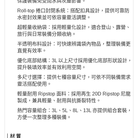
保護裝備免受雨水與灰塵影響。
Roll-top 捲口封閉系統：搭配扣具設計，提供可靠防
水密封效果並可依容量靈活調整。
超輕量收納袋：採用輕量化設計，適合登山、露營、
旅行與日常裝備分類收納。
半透明布料設計：可快速辨識袋內物品，整理裝備更
直覺有效率。
優化底部結構：3L 以上尺寸採用優化底部形狀設計，
提升裝填效率並有效利用空間。
多尺寸選擇：提供七種容量尺寸，可依不同裝備需求
靈活搭配使用。
輕量耐用 Ripstop 面料：採用再生 20D Ripstop 尼龍
製成，兼具輕量、耐用與抗撕裂特性。
熱門容量組合：3L、5L、8L、13L 亦提供組合套裝，
方便一次整理多種裝備。
｜材 質