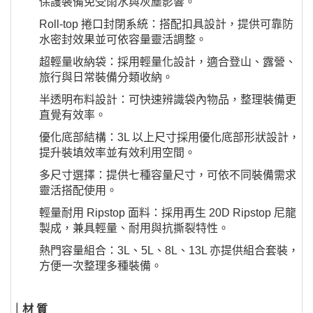
保護裝備免受雨水與灰塵影響。
Roll-top 捲口封閉系統：搭配扣具設計，提供可靠防
水密封效果並可依容量靈活調整。
超輕量收納袋：採用輕量化設計，適合登山、露營、
旅行與日常裝備分類收納。
半透明布料設計：可快速辨識袋內物品，整理裝備更
直覺有效率。
優化底部結構：3L 以上尺寸採用優化底部形狀設計，
提升裝填效率並有效利用空間。
多尺寸選擇：提供七種容量尺寸，可依不同裝備需求
靈活搭配使用。
輕量耐用 Ripstop 面料：採用再生 20D Ripstop 尼龍
製成，兼具輕量、耐用與抗撕裂特性。
熱門容量組合：3L、5L、8L、13L 亦提供組合套裝，
方便一次整理多種裝備。
｜材 質