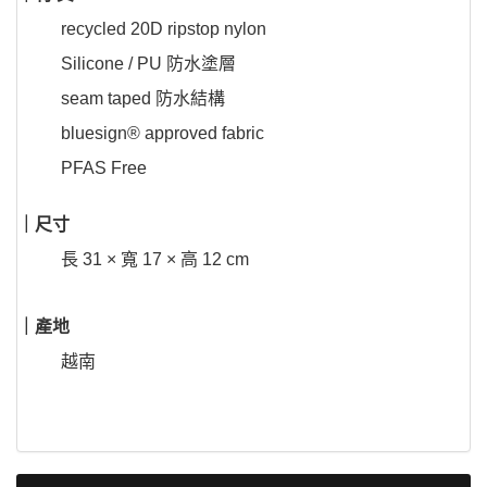
recycled 20D ripstop nylon
Silicone / PU 防水塗層
seam taped 防水結構
bluesign® approved fabric
PFAS Free
｜尺寸
長 31 × 寬 17 × 高 12 cm
｜產地
越南