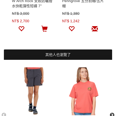
W Arch Rock 女款防曬撥
Penngrove 五分割帽/五片
M
水快乾彈性短褲 7"
帽
潑
30
NT$ 3,000
NT$ 1,380
N
NT$ 2,700
NT$ 1,242
N
其他人也瀏覽了