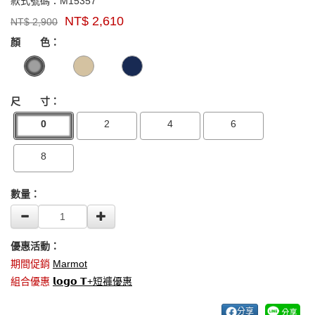
M15357
款式號碼：
M15357
品
NT$
2,610
NT$
2,900
牌：
GOODS000000000000004214760
GOODS00000000000000421475
Marmot
顏 色：
US
尺 寸：
0
2
4
6
8
數量：
優惠活動：
期間促銷
Marmot
組合優惠
𝗹𝗼𝗴𝗼 𝗧+短褲優惠
分享