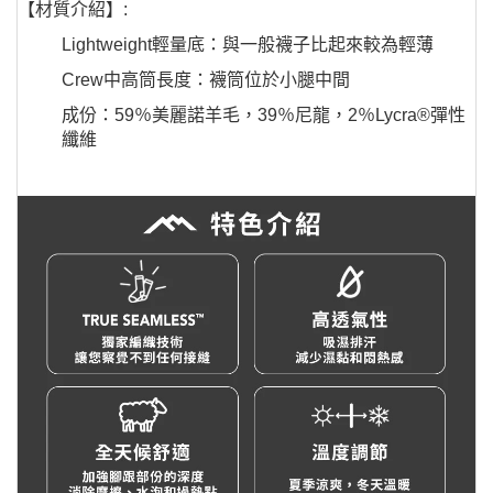
【材質介紹】:
Lightweight輕量底：與一般襪子比起來較為輕薄
Crew中高筒長度：襪筒位於小腿中間
成份：59％美麗諾羊毛，39％尼龍，2％Lycra®彈性
纖維