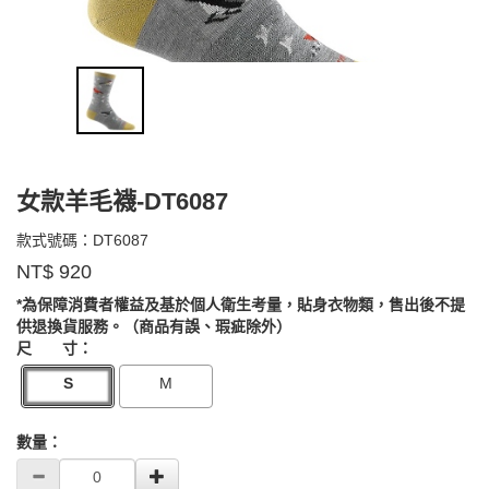
女款羊毛襪-DT6087
DT6087
款式號碼：
DT6087
品
NT$
920
牌：
Darn
*為保障消費者權益及基於個人衛生考量，貼身衣物類，售出後不提
GOODS0000000000000040
Tough
供退換貨服務。（商品有誤、瑕疵除外）
尺 寸：
S
M
數量：