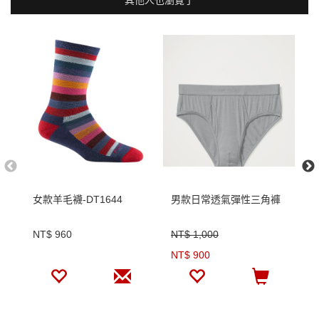
其他人也瀏覽了
女款羊毛襪-DT1644
男款日常透氣彈性三角褲
多
色
NT$ 960
NT$ 1,000
N
NT$ 900
N