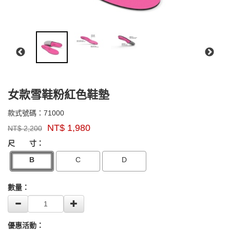
女款雪鞋粉紅色鞋墊
71000
款式號碼：
71000
品
NT$
1,980
NT$
2,200
牌：
GOODS000000000000000003467
GOODS00000000000000000346
SUPERfeet
尺 寸：
B
C
D
數量：
優惠活動：