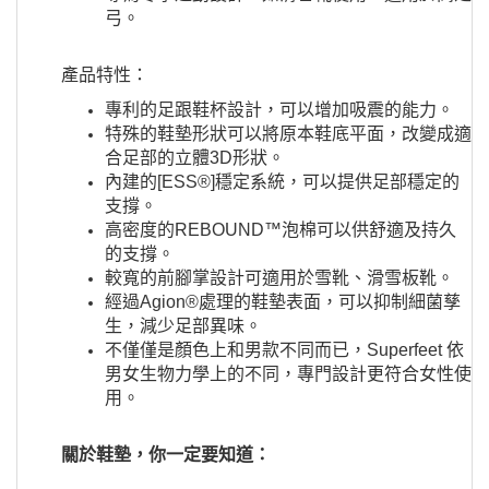
弓。
​產品特性：
專利的足跟鞋杯設計，可以增加吸震的能力。
特殊的鞋墊形狀可以將原本鞋底平面，改變成適
合足部的立體3D形狀。
內建的[ESS®]穩定系統，可以提供足部穩定的
支撐。
高密度的REBOUND™泡棉可以供舒適及持久
的支撐。
較寬的前腳掌設計可適用於雪靴、滑雪板靴。
經過Agion®處理的鞋墊表面，可以抑制細菌孳
生，減少足部異味。
不僅僅是顏色上和男款不同而已，Superfeet 依
男女生物力學上的不同，專門設計更符合女性使
用。
關於鞋墊，你一定要知道：