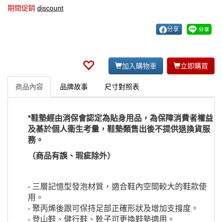
期間促銷
discount
分享
加入購物車
立即購買
商品內容
品牌故事
尺寸對照表
*鞋墊經由消保會認定為貼身用品，為保障消費者權益
及基於個人衛生考量，鞋墊類售出後不提供退換貨服
務。
（商品有誤、瑕疵除外）
- 三層記憶型發泡材質，適合鞋內空間較大的鞋款使
用。
- 聚丙烯後跟可保持足部正確形狀及增加支撐度。
- 登山鞋、健行鞋、靴子可更換鞋墊適用。