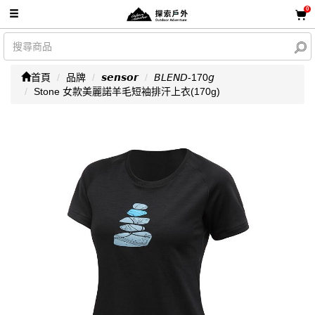
0
首頁
品牌
𝙨𝙚𝙣𝙨𝙤𝙧
𝘉𝘓𝘌𝘕𝘋-170𝘨
Stone 女款美麗諾羊毛短袖排汗上衣(170g)