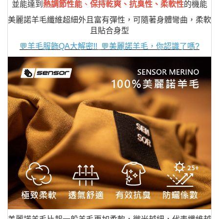
並能達到
熱調節性能
、
保持乾爽、抗臭性、柔軟性
的機能
美麗諾羊毛纖維超細外且富有彈性，可隨著身體彎曲，柔軟
且貼合身型
💬羊毛服飾QA大解密!!
💬美麗諾羊毛，你認識了嗎?