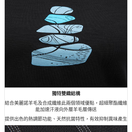
獨特雙織結構
結合美麗諾羊毛及合成纖維此兩個領域優點，超細聚酯纖維
能加速汗液向外層羊毛層傳送
提供出色的熱調節功能、天然抗菌特性，有效抑制異味產生