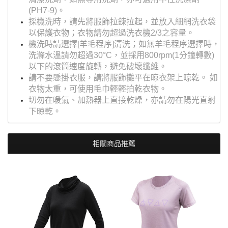
(PH7-9)。
採機洗時，請先將服飾拉鍊拉起，並放入細網洗衣袋
以保護衣物；衣物請勿超過洗衣機2/3之容量。
機洗時請選擇[羊毛程序]清洗；如無羊毛程序選擇時，
洗滌水溫請勿超過30°C，並採用800rpm(1分鐘轉數)
以下的滾筒速度旋轉，避免破壞纖維。
請不要懸掛衣服，請將服飾攤平在晾衣架上晾乾。 如
衣物太重，可使用毛巾輕輕拍乾衣物。
切勿在暖氣、加熱器上直接乾燥，亦請勿在陽光直射
下晾乾。
相關商品推薦