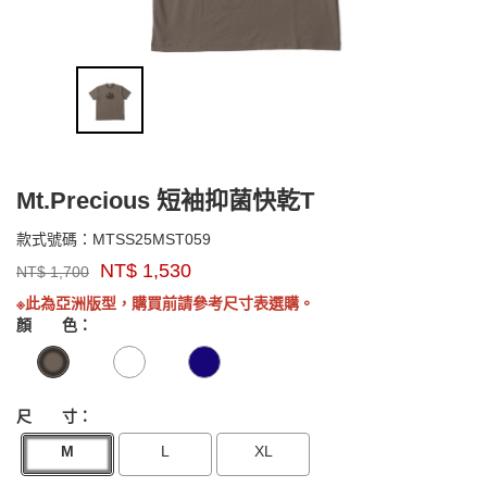
Mt.Precious 短袖抑菌快乾T
MTSS25MST059
款式號碼：
MTSS25MST059
品
NT$
1,530
NT$
1,700
牌：
GOODS0000000000000
Marmot
※此為亞洲版型，購買前請參考尺寸表選購。
Asia
顏 色：
尺 寸：
M
L
XL