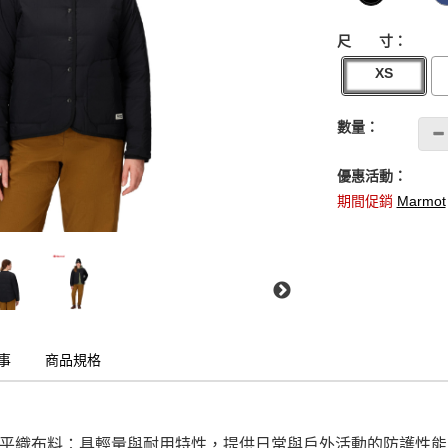
尺 寸：
XS
數量：
優惠活動：
期間促銷
Marmot
事
商品規格
尼龍平織布料：具輕量與耐用特性，提供日常與戶外活動的防護性能