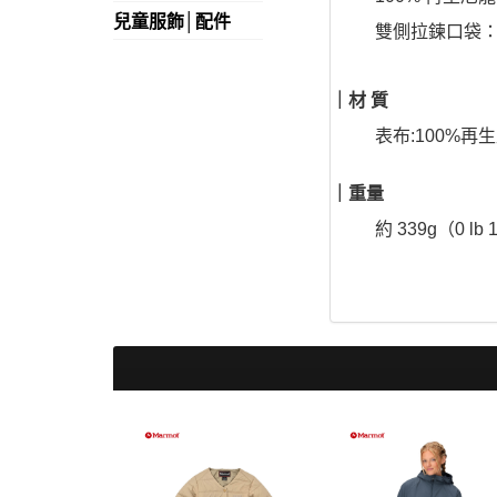
兒童服飾│配件
雙側拉鍊口袋
｜材 質
表布:100%再
｜重量
約 339g（0 lb 