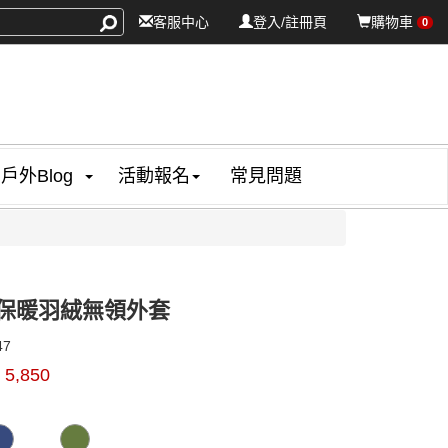
客服中心
登入/註冊頁
購物車
0
戶外Blog
活動報名
常見問題
s 保暖羽絨無領外套
M16247
47
$
5,850
0000005806491
GOODS000000000000005807207
GOODS000000000