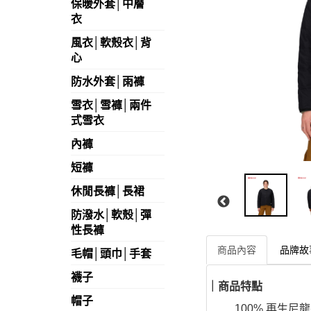
保暖外套│中層
衣
風衣│軟殼衣│背
心
防水外套│雨褲
雪衣│雪褲│兩件
式雪衣
內褲
短褲
休閒長褲│長裙
防潑水│軟殼│彈
性長褲
商品內容
品牌故
毛帽│頭巾│手套
襪子
｜商品特點
帽子
100% 再生