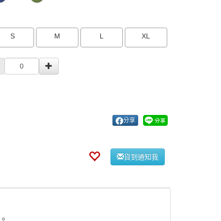
S
M
L
XL
分享
貨到通知我
。