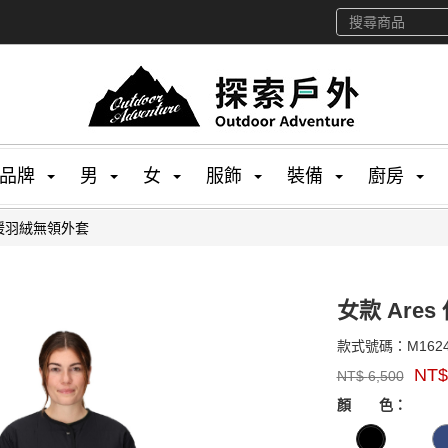
品牌
男
女
服飾
裝備
廚房
 保暖羽絨無領外套
女款 Are
款式號碼：
M162
品
NT
NT$
6,500
牌：
GOODS00000000
Marmot
顏 色：
US