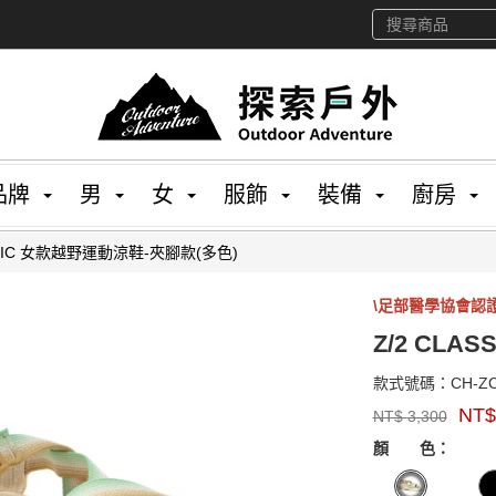
品牌
男
女
服飾
裝備
廚房
ASSIC 女款越野運動涼鞋-夾腳款(多色)
\足部醫學協會認
Z/2 CL
款式號碼：
CH-Z
品
NT
NT$
3,300
牌：
GOODS00000000
Chaco
顏 色：