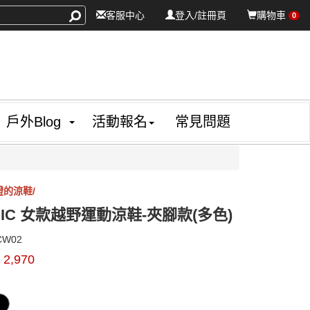
客服中心
登入/註冊頁
購物車
0
戶外Blog
活動報名
常見問題
證的涼鞋/
ASSIC 女款越野運動涼鞋-夾腳款(多色)
CH-
CW02
ZCW02
$
2,970
0000004238406
GOODS000000000000004239374
GOODS000000000