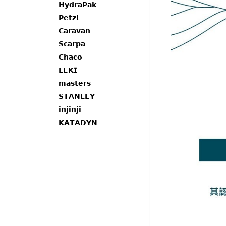
𝗛𝘆𝗱𝗿𝗮𝗣𝗮𝗸
𝗣𝗲𝘁𝘇𝗹
𝗖𝗮𝗿𝗮𝘃𝗮𝗻
𝗦𝗰𝗮𝗿𝗽𝗮
𝗖𝗵𝗮𝗰𝗼
𝗟𝗘𝗞𝗜
𝗺𝗮𝘀𝘁𝗲𝗿𝘀
𝗦𝗧𝗔𝗡𝗟𝗘𝗬
𝗶𝗻𝗷𝗶𝗻𝗷𝗶
𝗞𝗔𝗧𝗔𝗗𝗬𝗡