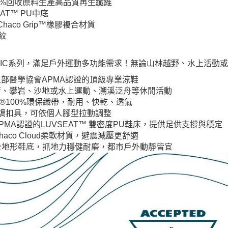
100%回收原料生產高品質再生纖維
AT™ PU中底
 Chaco Grip™橡膠複合材質
紋
SSIC系列，滿足戶外運動多功能需求！無論山林越野、水上活動
部醫學協會APMA認證的頂級專業涼鞋
行、攀岩、沙地或水上運動、溯溪泛舟等休閒活動
ve®100%環保織帶，耐用、快乾、透氣
調扣具，可依個人腳型拉動調整
PMA認證的LUVSEAT™ 雙密度PU鞋床，提供足供支撐與穩定
aco Cloud柔軟材質，避震減壓更舒適
ip™全地形鞋底，抓地力穩健耐磨，都市戶外動靜皆宜