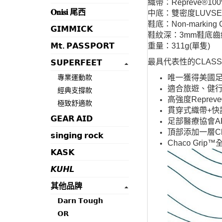
織帶：Repreve®
𝐎𝐧𝐢𝐬𝐢 尾西
中底：雙密度LUVSE
鞋底：Non-marking
𝗚𝗜𝗠𝗠𝗜𝗖𝗞
鞋紋深：3mm鞋底齒
𝗠𝘁. 𝗣𝗔𝗦𝗦𝗣𝗢𝗥𝗧
重量：311g(單隻)
最具代表性的CLA
𝗦𝗨𝗣𝗘𝗥𝗙𝗘𝗘𝗧
專業運動款
唯一獲得美國足
適合旅遊、健
經典支撐款
高強度Repre
極致舒適款
貫穿式織帶+快
𝗚𝗘𝗔𝗥 𝗔𝗜𝗗
足部醫療協會A
頂部添加一層Ch
𝘀𝗶𝗻𝗴𝗶𝗻𝗴 𝗿𝗼𝗰𝗸
Chaco Gr
𝗞𝗔𝗦𝗞
𝙆𝙐𝙃𝙇
其他品牌
𝗗𝗮𝗿𝗻 𝗧𝗼𝘂𝗴𝗵
𝗢𝗥