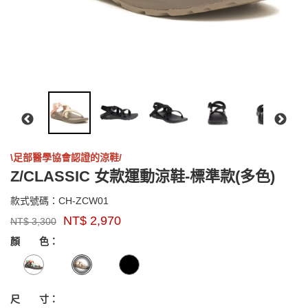
\足部醫學協會認證的涼鞋/
Z/CLASSIC 女款運動涼鞋-標準款(多色)
CH-
款式號碼：
CH-ZCW01
品
ZCW01
NT$
2,970
NT$
3,300
牌：
GOODS000000000000003756139
GOODS00000000000000375568
Chaco
顏 色：
尺 寸：