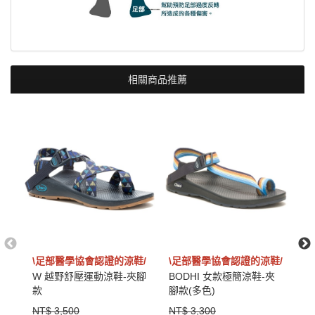
相關商品推薦
\足部醫學協會認證的涼鞋/
\足部醫學協會認證的涼鞋/
\
W 越野舒壓運動涼鞋-夾腳
BODHI 女款極簡涼鞋-夾
Z
款
腳款(多色)
動
NT$ 3,500
NT$ 3,300
N