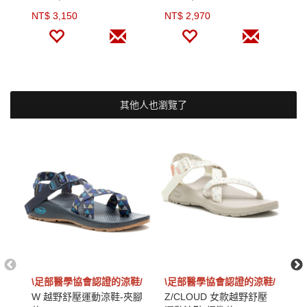
NT$ 3,150
NT$ 2,970
N
其他人也瀏覽了
\足部醫學協會認證的涼鞋/
\足部醫學協會認證的涼鞋/
\
W 越野舒壓運動涼鞋-夾腳
Z/CLOUD 女款越野舒壓
Z