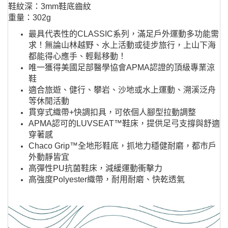
鞋紋深：3mm鞋底齒紋
重量：302g
最具代表性的CLASSIC系列，滿足戶外運動多功能需
求！無論山林越野、水上活動或徒步旅行，上山下海
都能得心應手、輕鬆移動！
唯一獲得美國足部醫學協會APMA認證的頂級專業涼
鞋
適合旅遊、健行、攀岩、沙地或水上運動、溯溪泛舟
等休閒活動
貫穿式織帶+快調扣具，可依個人腳型拉動調整
APMA認可的LUVSEAT™鞋床，提供足弓支撐與舒適
穿著感
Chaco Grip™全地形鞋底，抓地力穩健耐磨，都市戶
外動靜皆宜
高彈性PU抗菌鞋床，減緩運動衝擊力
高強度Polyester織帶，耐用耐磨、快乾透氣