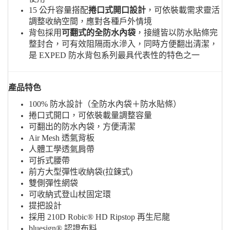
15 公升容量搭配
捲口式開口設計
，可依裝載需求靈活
調整收納空間，應對各種戶外情境
背包採用
可翻式的全防水內袋
，接縫皆以防水貼條完
整封合，可有效阻隔雨水滲入，同時方便翻出清潔，
是 EXPED 防水背包系列最具代表性的特色之一
產品特色
100% 防水設計（全防水內袋＋防水貼條）
捲口式開口，可依裝載量調整容量
可翻出的防水內袋，方便清潔
Air Mesh 透氣背板
人體工學透氣肩帶
可拆式腰帶
前方大型彈性收納袋(拉鍊式)
雙側彈性網袋
可收納式登山杖固定環
提把設計
採用 210D Robic® HD Ripstop 再生尼龍
bluesign® 認證布料