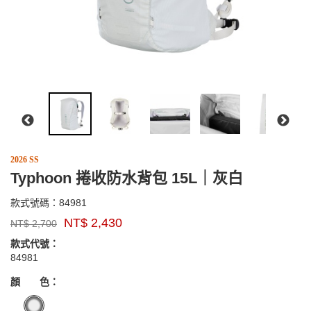
2026 SS
Typhoon 捲收防水背包 15L｜灰白
84981
款式號碼：
84981
品
NT$
2,430
NT$
2,700
牌：
EXPED
款式代號：
84981
GOODS000000000000006122389
顏 色：