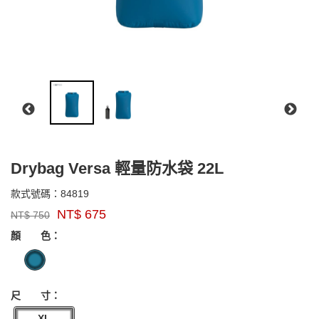
Drybag Versa 輕量防水袋 22L
84819
款式號碼：
84819
品
NT$
675
NT$
750
牌：
GOODS000000000000005457611
EXPED
顏 色：
尺 寸：
XL