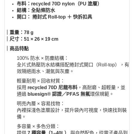
布料：recycled 70D nylon（PU 塗層）
結構：全貼條防水
開口： 捲封式 Roll-top ＋ 快拆扣具
｜重量：78 g
｜尺寸：51 × 26 × 19 cm
｜商品特點
100% 防水 × 防塵結構：
全片式熱壓防水結構搭配捲封式開口（Roll-top），有
效隔絕雨水、潮氣與灰塵。
輕量耐用 × 回收材質：
採用
recycled 70D 尼龍布料
，高耐磨、超輕量，並
通過
bluesign® 認證／PFAS 無氟
環保規範。
明亮內層 × 容易找物：
內裡採淺色塗層設計，提升袋內可視度，快速找到裝
備。
多容量 × 多色分類：
提供
7 種容量（1–40L）
與自然配色，從電子產品到