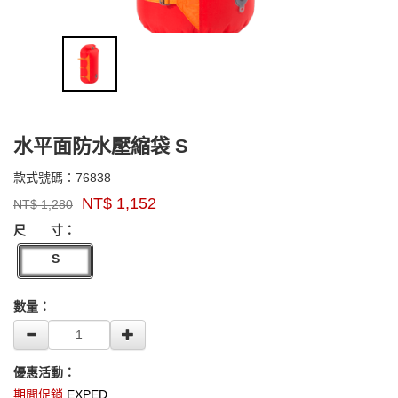
水平面防水壓縮袋 S
76838
款式號碼：
76838
品
NT$
1,152
NT$
1,280
牌：
GOODS000000000000001527263
EXPED
尺 寸：
S
數量：
優惠活動：
期間促銷
EXPED