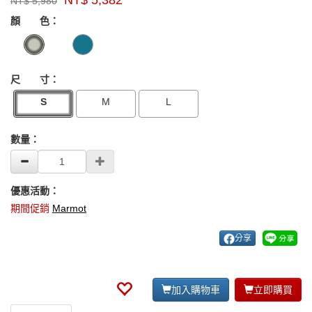
NT$
5,980
牌：
GOODS000000000000003918304
GOODS00000000000000391830
Marmot
顏 色：
US
尺 寸：
S
M
L
數量：
優惠活動：
期間促銷
Marmot
分享
加入購物車
立即購買