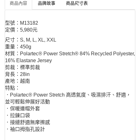
商品內容
品牌故事
商品尺寸表
型號：M13182
定價：5,980元
尺寸：S, M, L, XL, XXL
重量：450g
材質：Polartec® Power Stretch® 84% Recycled Polyester,
16% Elastane Jersey
剪裁：標準剪裁
背長：28in
產地：越南
特點：
．Polartec® Power Stretch 高透氣度、吸濕排汗、舒適，
並可輕鬆伸展好活動
．保暖連帽外套
．拉鍊口袋
．接縫舒適無摩擦感
．袖口拇指孔設計