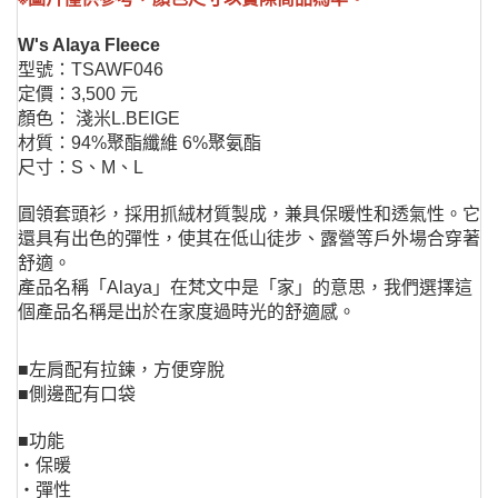
W's Alaya Fleece
型號：TSAWF046
定價：3,500 元
顏色： 淺米L.BEIGE
材質：94%聚酯纖維 6%聚氨酯
尺寸：S、M、L
圓領套頭衫，採用抓絨材質製成，兼具保暖性和透氣性。它
還具有出色的彈性，使其在低山徒步、露營等戶外場合穿著
舒適。
產品名稱「Alaya」在梵文中是「家」的意思，我們選擇這
個產品名稱是出於在家度過時光的舒適感。
■左肩配有拉鍊，方便穿脫
■側邊配有口袋
■功能
・保暖
・彈性