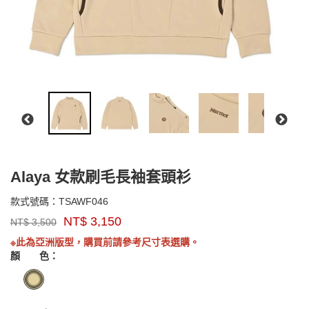
Alaya 女款刷毛長袖套頭衫
TSAWF046
款式號碼：
TSAWF046
品
NT$
3,150
NT$
3,500
牌：
GOODS0000000000000
Marmot
※此為亞洲版型，購買前請參考尺寸表選購。
Asia
顏 色：