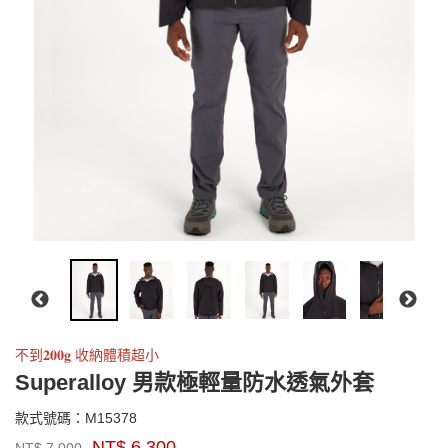
不到𝟐𝟎𝟎𝐠 收納體積超小
Superalloy 男款極輕量防水透氣外套
M15378
款式號碼：
M15378
品
NT$
6,300