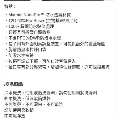
特點：
．Marmot NanoPro™ 防水透氣材質
．12D 60%Bio-Based(生物基)輕量尼龍
．100% 超細防水貼條處理
．超輕且可折疊自體收納
．不含PFC的DWR防潑水處理
．帽子附有外圍繩索調整裝置，可提供額外的覆蓋範圍
．胸前防潑水拉鍊口袋
．防潑水主拉鍊
．拉繩可調式下擺，可防止冷空氣進入
．袖口帶有部分鬆緊帶，增加彈性舒適感，亦可阻擋氣流
/商品照護/
冷水機洗，使用液體洗滌劑，請勿使用粉狀洗滌劑
輕柔機洗，低溫滾筒烘乾
不可熨燙，不可漂白，不可乾洗
請勿使用柔軟精
不可濕存放