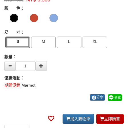
NT$
7,000
牌：
GOODS000000000000004214985
GOODS00000000000000421498
Marmot
顏 色：
US
尺 寸：
S
M
L
XL
數量：
優惠活動：
期間促銷
Marmot
分享
加入購物車
立即購買