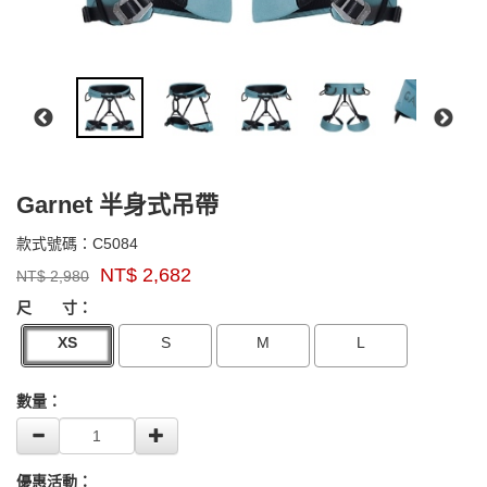
Garnet 半身式吊帶
C5084
款式號碼：
C5084
品
NT$
2,682
NT$
2,980
牌：
GOODS000000000000004343666
GOODS00000000000000434210
singing
尺 寸：
rock
XS
S
M
L
數量：
優惠活動：