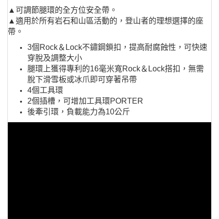
▲可調節腿環的全方位安全帶。
▲適用於所有岩石和山區活動的，登山者的理想選擇的座
帶。
3個Rock＆Lock不鏽鋼鎖扣，提高耐腐蝕性，可快速
穿脫及調整大小
腿環上獲得專利的16毫米寬Rock＆Lock搭扣，無需
脫下滑雪板或冰爪即可穿著吊帶
4個工具環
2個插槽，可增加工具環PORTER
後牽引環，負載能力為10公斤