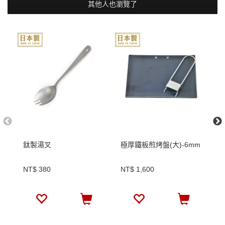
其他人也瀏覽了
鈦製湯叉
極厚鐵板煎烤盤(大)-6mm
野
N
NT$ 380
NT$ 1,600
N