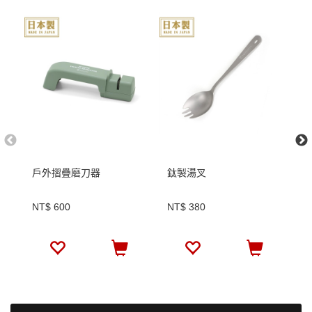
戶外摺疊磨刀器
鈦製湯叉
抗
NT$ 600
NT$ 380
N