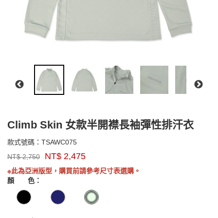
Climb Skin 女款半開襟長袖彈性排汗衣
TSAWC075
款式號碼：
TSAWC075
品
NT$
2,475
NT$
2,750
牌：
GOODS0000000000000
Marmot
※此為亞洲版型，購買前請參考尺寸表選購。
Asia
顏 色：