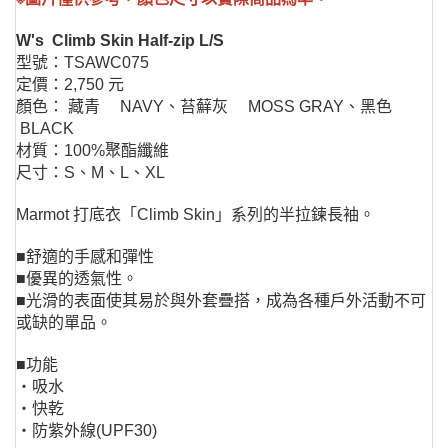
W's Climb Skin Half-zip L/S
型號：TSAWC075
定價：2,750 元
顏色： 藏青 NAVY、苔蘚灰 MOSS GRAY、黑色
BLACK
材質：100%聚酯纖維
尺寸：S、M、L、XL
Marmot 打底衣「Climb Skin」系列的半拉鍊長袖。
■舒適的手感和彈性
■優異的透氣性。
■光滑的表面使其易於與外套疊搭，成為各種戶外活動不可
或缺的單品。
■功能
・吸水
・快乾
・防紫外線(UPF30)