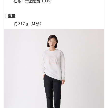
裡布：聚酯纖維 100%
｜重量
約 317 g（M 號）