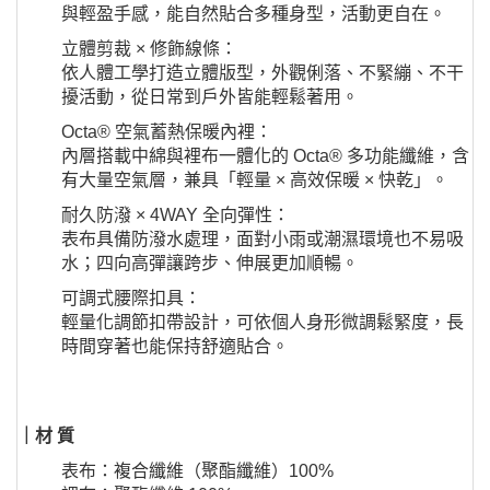
與輕盈手感，能自然貼合多種身型，活動更自在。
立體剪裁 × 修飾線條：
依人體工學打造立體版型，外觀俐落、不緊繃、不干
擾活動，從日常到戶外皆能輕鬆著用。
Octa® 空氣蓄熱保暖內裡：
內層搭載中綿與裡布一體化的 Octa® 多功能纖維，含
有大量空氣層，兼具「輕量 × 高效保暖 × 快乾」。
耐久防潑 × 4WAY 全向彈性：
表布具備防潑水處理，面對小雨或潮濕環境也不易吸
水；四向高彈讓跨步、伸展更加順暢。
可調式腰際扣具：
輕量化調節扣帶設計，可依個人身形微調鬆緊度，長
時間穿著也能保持舒適貼合。
｜材 質
表布：複合纖維（聚酯纖維）100%