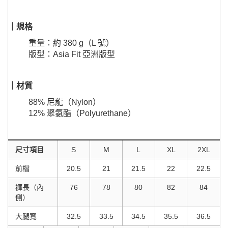
｜規格
重量：約 380 g（L 號）
版型：Asia Fit 亞洲版型
｜材質
88% 尼龍（Nylon）
12% 聚氨酯（Polyurethane）
尺寸項目
S
M
L
XL
2XL
前檔
20.5
21
21.5
22
22.5
褲長（內
76
78
80
82
84
側）
大腿寬
32.5
33.5
34.5
35.5
36.5