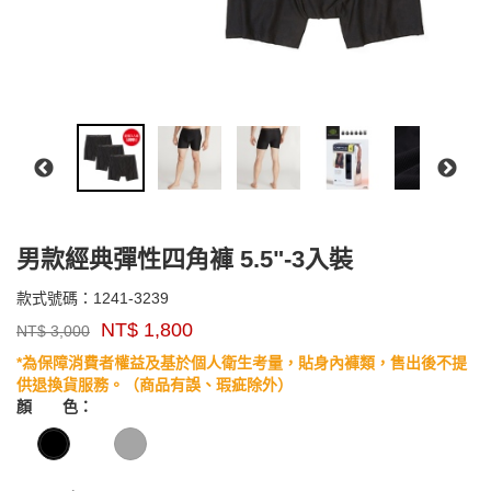
男款經典彈性四角褲 5.5"-3入裝
1241-
款式號碼：
1241-3239
品
3239
NT$
1,800
NT$
3,000
牌：
Exofficio
*為保障消費者權益及基於個人衛生考量，貼身內褲類，售出後不提
GOODS0000000000000000
供退換貨服務。（商品有誤、瑕疵除外）
顏 色：