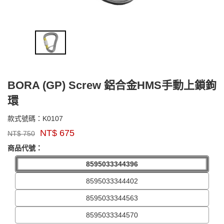
BORA (GP) Screw 鋁合金HMS手動上鎖鉤
環
K0107
款式號碼：
K0107
品
NT$
675
NT$
750
牌：
singing
商品代號：
rock
8595033344396
8595033344402
8595033344563
8595033344570