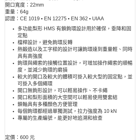
開口寬度：22mm
重量：64g
認證：CE 1019 • EN 12275 • EN 362 • UIAA
多功能梨形 HMS 有鎖鉤環設計用於確保，垂降和固
定點
檔桿設計，避免鉤環反轉
熱鍛造以及工字樑的設計可讓鉤環達到重量輕、同時
具有高強度
鉤環與繩索的接觸位置設計，可增加操作繩索的順暢
度，並減少鉤環的磨損
較大的開口及較大的體積可掛入較大型的固定點，並
可掛入多個繩環
開口無鉤形設計，可以輕易操作、不卡繩
開口和梨形面積的大空間可以輕易使用雙套結
鎖軸具有多種顏色方便管理
每個鉤環都經過單獨測試，拉力強度為 10 kN
專屬的生產編號，能更好地追溯和檢查
定價：600 元