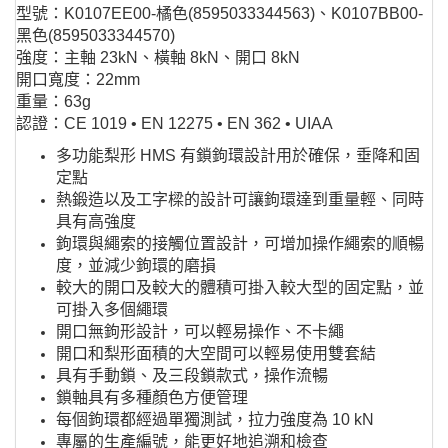
型號：K0107EE00-橘色(8595033344563)、K0107BB00-
黑色(8595033344570)
強度：主軸 23kN、橫軸 8kN、開口 8kN
開口寬度：22mm
重量：63g
認證：CE 1019 • EN 12275 • EN 362 • UIAA
多功能梨形 HMS 有鎖鉤環設計用於確保，垂降和固
定點
熱鍛造以及工字樑的設計可讓鉤環達到重量輕、同時
具有高強度
鉤環與繩索的接觸位置設計，可增加操作繩索的順暢
度，並減少鉤環的磨損
較大的開口及較大的體積可掛入較大型的固定點，並
可掛入多個繩環
開口無鉤形設計，可以輕易操作、不卡繩
開口和梨形面積的大空間可以輕易使用雙套結
具有手動鎖、及三段鎖款式，操作流暢
鎖軸具有多種顏色方便管理
每個鉤環都經過單獨測試，拉力強度為 10 kN
專屬的生產編號，能更好地追溯和檢查