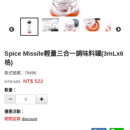
Spice Missile輕量三合一調味料罐(3mLx6
格)
79496
款式號碼：
79496
品
NT$
522
NT$
580
牌：
GOODS000000000000000002874
GSI
數量：
優惠活動：
期間促銷
discount