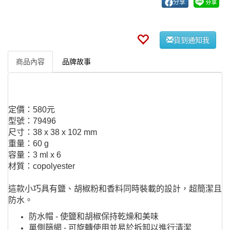
分享
貨到通知我
商品內容
品牌故事
定價：580元
型號：79496
尺寸：38 x 38 x 102 mm
重量：60 g
容量：3 ml x 6
材質：copolyester
這款小巧具有鹽、胡椒粉和香料同時裝載的設計，超簡潔且
防水。
防水帽 - 使鹽和胡椒保持乾燥和美味
單側篩網 - 可旋轉使用並易於拆卸以進行清潔