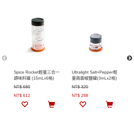
Spice Rocket輕量三合一
Ultralight Salt+Pepper輕
廚
調味料罐 (15mLx6格)
量兩面椒鹽罐(3mLx2格)
盒
NT$ 680
NT$ 320
N
NT$ 612
NT$ 288
N