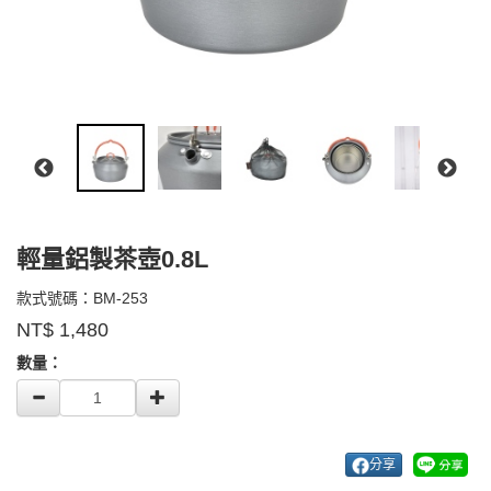
輕量鋁製茶壺0.8L
BM-
款式號碼：
BM-253
品
253
NT$
1,480
牌：
GOODS000000000000003402736
belmont
數量：
分享