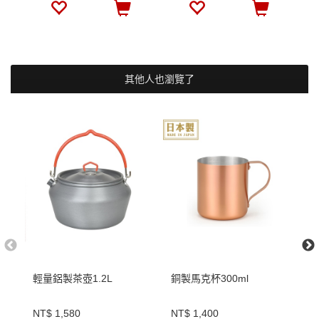
其他人也瀏覽了
輕量鋁製茶壺1.2L
銅製馬克杯300ml
深
盤
NT$ 1,580
NT$ 1,400
N