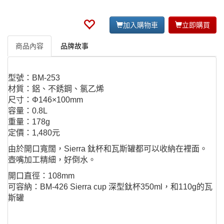
加入購物車
立即購買
商品內容
品牌故事
型號：BM-253
材質：鋁、不銹鋼、氯乙烯
尺寸：Φ146×100mm
容量：0.8L
重量：178g
定價：1,480元
由於開口寬闊，Sierra 鈦杯和瓦斯罐都可以收納在裡面。
壺嘴加工精細，好倒水。
開口直徑：108mm
可容納：BM-426 Sierra cup 深型鈦杯350ml，和110g的瓦
斯罐