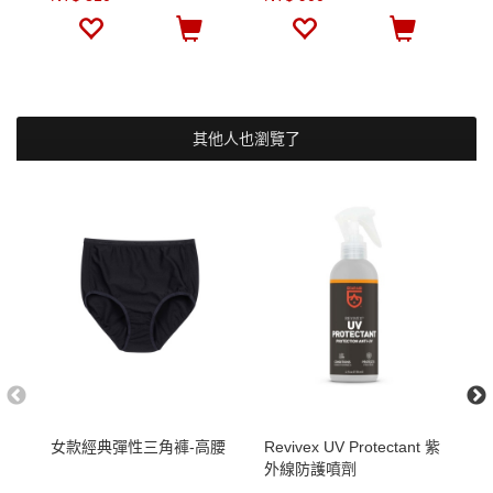
其他人也瀏覽了
女款經典彈性三角褲-高腰
Revivex UV Protectant 紫
W
外線防護噴劑
軟
(118mL/4oz)