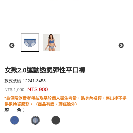
女款2.0運動透氣彈性平口褲
2241-
款式號碼：
2241-3453
品
3453
NT$
900
NT$
1,000
牌：
Exofficio
*為保障消費者權益及基於個人衛生考量，貼身內褲類，售出後不提
GOODS0000000000000000
供退換貨服務。（商品有誤、瑕疵除外）
顏 色：