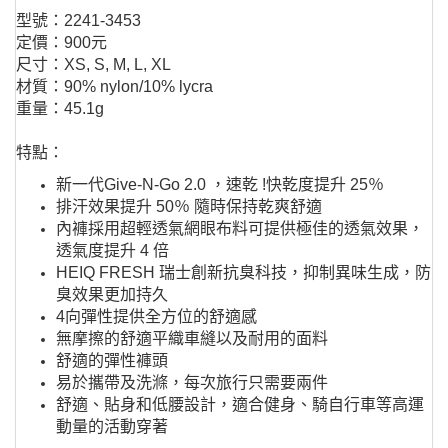
型號：2241-3453
定價：900元
尺寸：XS, S, M, L, XL
材質：90% nylon/10% lycra
重量：45.1g
特點：
新一代Give-N-Go 2.0 ，速乾 !快乾度提升 25％
排汗效果提升 50％ 隨時保持乾爽舒適
內褲採用超輕透氣網眼布料可提供極佳的透氣效果，
透氣度提升 4 倍
HEIQ FRESH 瑞士創新抗臭科技，抑制異味生成，防
臭效果更加持久
4向彈性提供全方位的舒適感
無摩擦的舒適平織車縫以及耐用的面料
舒適的彈性褲頭
易於攜帶及洗滌，每次旅行只需要兩件
舒適、貼身和低腰設計，適合健身、騎自行車等高運
動量的活動穿著