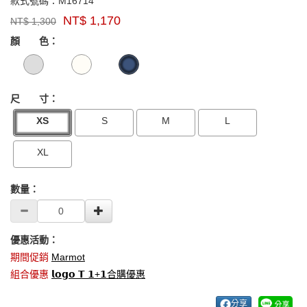
M16714
款式號碼：
M16714
品
NT$
1,170
NT$
1,300
牌：
GOODS000000000000006189708
GOODS00000000000000618970
Marmot
顏 色：
US
尺 寸：
XS
S
M
L
XL
數量：
優惠活動：
期間促銷
Marmot
組合優惠
𝗹𝗼𝗴𝗼 𝗧 𝟭+𝟭合購優惠
分享