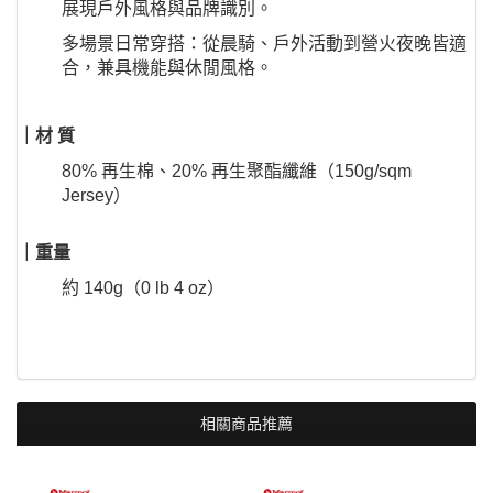
展現戶外風格與品牌識別。
多場景日常穿搭：從晨騎、戶外活動到營火夜晚皆適
合，兼具機能與休閒風格。
｜材 質
80% 再生棉、20% 再生聚酯纖維（150g/sqm
Jersey）
｜重量
約 140g（0 lb 4 oz）
相關商品推薦