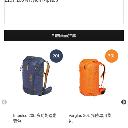
210T 100% Nylon Ripstop
相關商品推薦
Impulse 20L 多功能運動
Verglas 30L 探險專用背
T
背包
包
捲