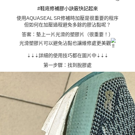
#鞋底修補膠小訣竅快記起來
使用AQUASEAL SR修補時加壓是很重要的程序
但如何在加壓過程避免多餘的膠沾黏呢？
答案：墊上一片光滑的塑膠片（很重要！）
光滑塑膠片可以避免沾黏也讓維修處更美觀
⇣⇣⇣詳細的使用技巧都在圖片中⇣⇣⇣
第一步驟：找到脫膠處