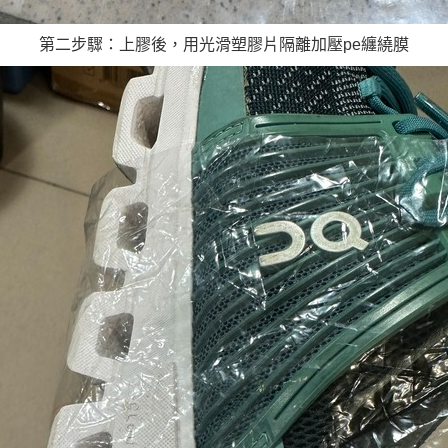
第二步驟：上膠後，用光滑塑膠片隔離加壓pe纏繞膜